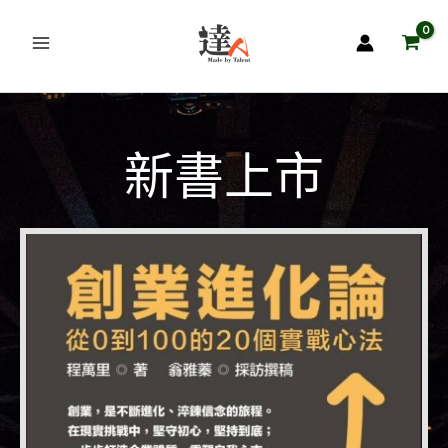
跳
至
主
要
內
容
新書上市