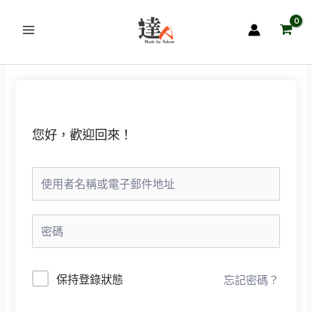
跳
至
主
要
內
容
您好，歡迎回來！
保持登錄狀態
忘記密碼？