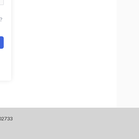
？
2733