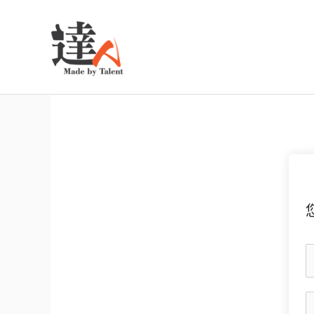
跳
至
主
要
內
容