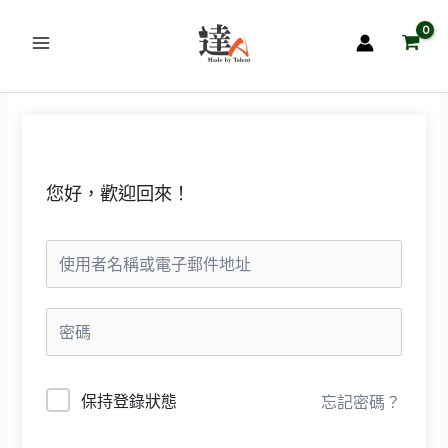
跳
至
主
要
內
容
您好，歡迎回來！
保持登錄狀態
忘記密碼？