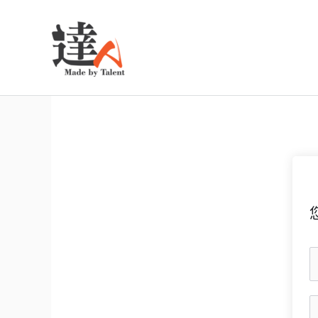
跳
至
主
要
內
容