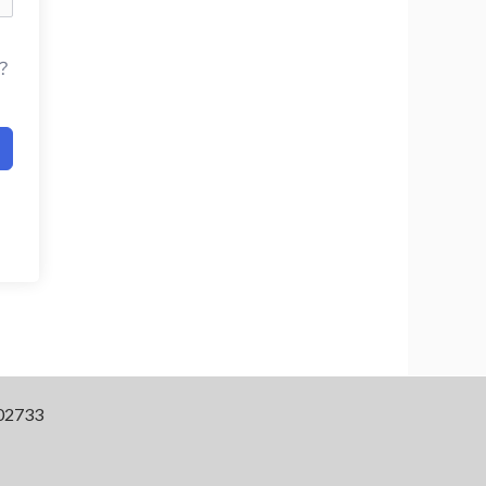
？
2733